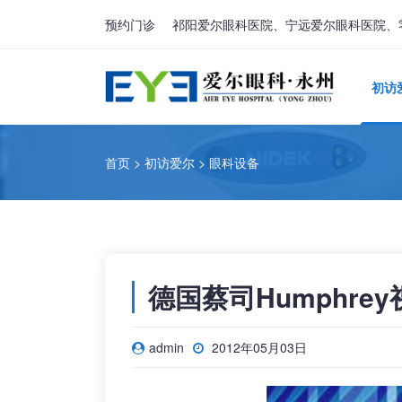
预约门诊
祁阳爱尔眼科医院、宁远爱尔眼科医院、
初访
首页
>
初访爱尔
>
眼科设备
德国蔡司Humphre
admin
2012年05月03日