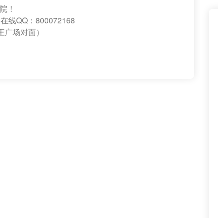
院！
线QQ：800072168
王广场对面）