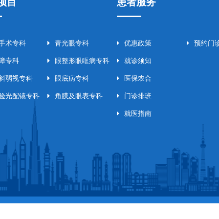
项目
患者服务
手术专科
青光眼专科
优惠政策
预约门
障专科
眼整形眼眶病专科
就诊须知
斜弱视专科
眼底病专科
医保农合
验光配镜专科
角膜及眼表专科
门诊排班
就医指南
 2002-2026
永州爱尔眼科医院
All Rights Reserved. ICP备案:
湘ICP备1