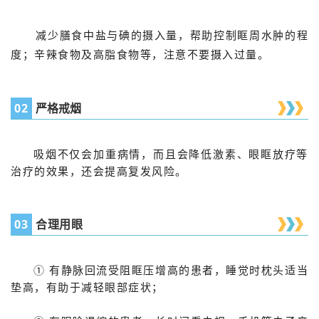
减少膳食
中盐与碘的摄入量，帮助控制眶周水肿的程
度；辛辣食物及高脂食物等，注意不要摄入过量。
02
严格戒烟
吸烟不仅会加重病情，而且会降低激素、眼眶放疗等
治疗的效果，还会提高复发风险。
03
合理用眼
① 有静脉回流受阻眶压增高的患者，睡觉时枕头适当
垫高，有助于减轻眼部症状；