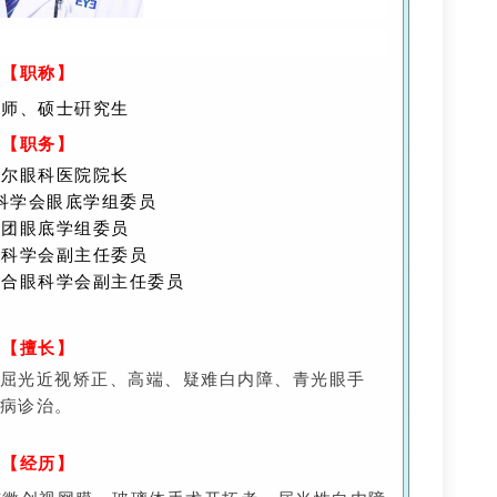
【
职称
】
医师、硕士硏究生
【
职务
】
爱尔眼科医院院长
科学会眼底学组委员
集团眼底学组委员
眼科学会副主任委员
结合眼科学会副主任委员
【
擅长
】
屈光近视矫正、高端、疑难白内障、青光眼手
病诊治。
【
经历
】